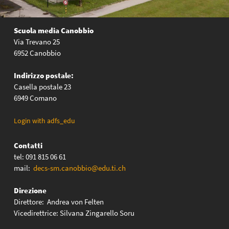
Scuola media Canobbio
Via Trevano 25
6952 Canobbio
Indirizzo postale:
Casella postale 23
6949 Comano
Login with adfs_edu
Contatti
tel: 091 815 06 61
mail:
decs-sm.canobbio@edu.ti.ch
Direzione
Direttore: Andrea von Felten
Vicedirettrice: Silvana Zingarello Soru