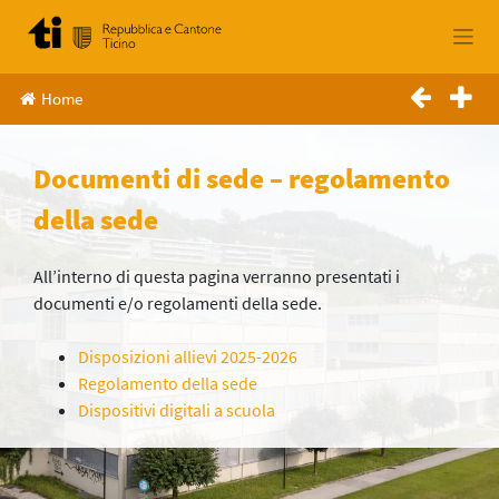
Skip
to
content
Home
Documenti di sede – regolamento
della sede
All’interno di questa pagina verranno presentati i
documenti e/o regolamenti della sede.
Disposizioni allievi 2025-2026
Regolamento della sede
Dispositivi digitali a scuola