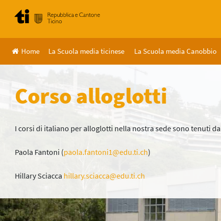
Skip
to
content
Home
La Scuola media ticinese
La Scuola media Canobbio
Corso alloglotti
I corsi di italiano per alloglotti nella nostra sede sono tenuti d
Paola Fantoni (
paola.fantoni1@edu.ti.ch
)
Hillary Sciacca
hillary.sciacca@edu.ti.ch