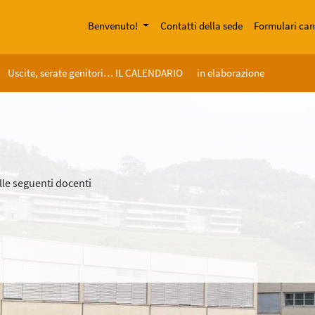
Benvenuto!
Contatti della sede
Formulari can
Uscite, serate genitori… IL CALENDARIO
in elaborazione
alle seguenti docenti