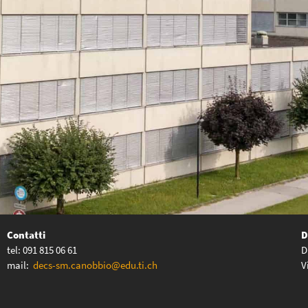
Contatti
D
tel: 091 815 06 61
D
mail:
decs-sm.canobbio@edu.ti.ch
V